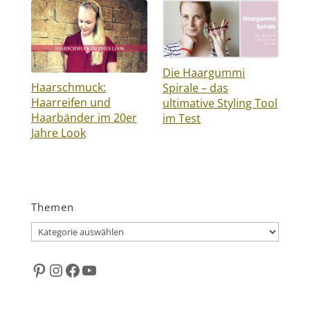
Die Haargummi
Haarschmuck:
Spirale – das
Haarreifen und
ultimative Styling Tool
Haarbänder im 20er
im Test
Jahre Look
Themen
Themen
Pinterest
Instagram
Facebook
YouTube