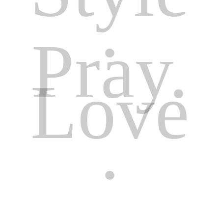
.
Pray.
Love
.
About