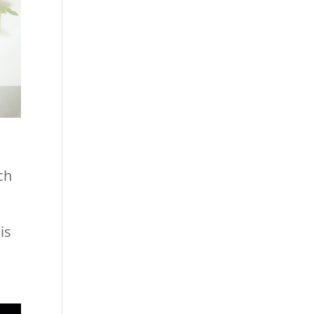
ch
is