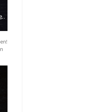
en!
en