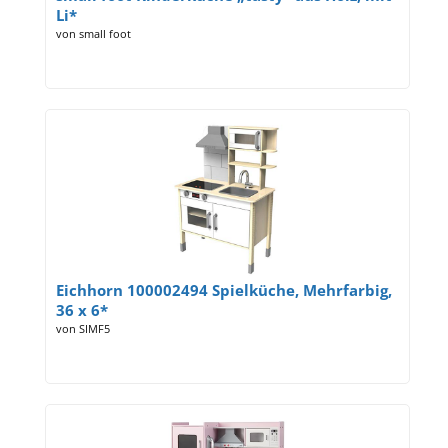
Li*
von small foot
Eichhorn 100002494 Spielküche, Mehrfarbig,
36 x 6*
von SIMF5