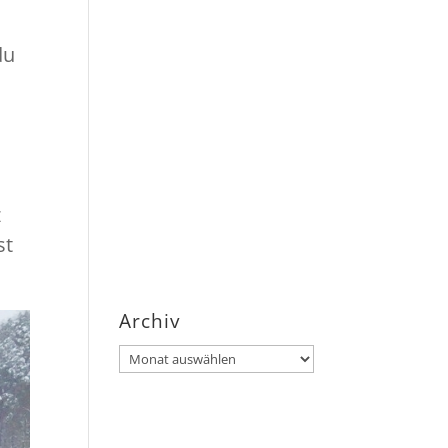
du
z
st
Archiv
Archiv