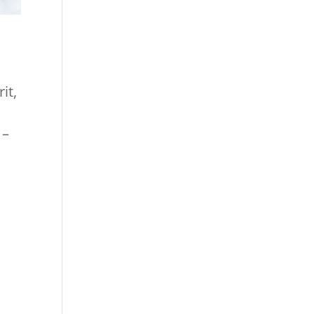
it,
 –