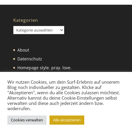
Kategorien
Kategorien
About
Datenschutz
Homepage style. pray. love.
Impressum
Wir nutzen Cookies, um dein Surf-Erlebnis auf unserem
Blog noch individueller zu gestalten. Klicke auf
"Akzeptieren", wenn du alle Cookies zulassen möchtest.
Alternativ kannst du deine Cookie-Einstellungen selbst
verwalten und diese auch jederzeit ändern bzw.
widerrufen.
Designed by
Elegant Themes
| Powered by
Cookies verwalten
Alle akzeptieren
WordPress