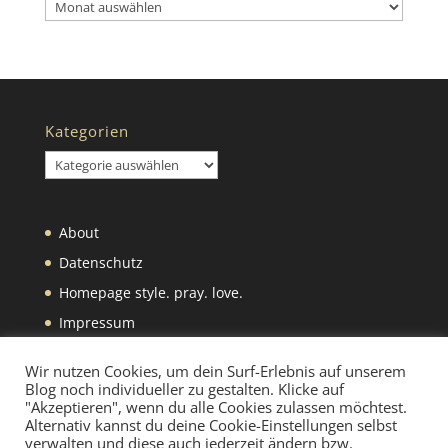
Archiv
Kategorien
Kategorien
About
Datenschutz
Homepage style. pray. love.
Impressum
Was wir selbst machen
Wir nutzen Cookies, um dein Surf-Erlebnis auf unserem
Blog noch individueller zu gestalten. Klicke auf
"Akzeptieren", wenn du alle Cookies zulassen möchtest.
Alternativ kannst du deine Cookie-Einstellungen selbst
verwalten und diese auch jederzeit ändern bzw.