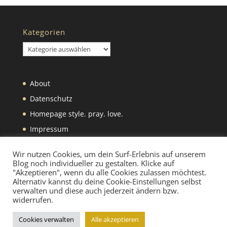
Kategorien
Kategorien
About
Datenschutz
Homepage style. pray. love.
Impressum
Was wir selbst machen
Wir nutzen Cookies, um dein Surf-Erlebnis auf unserem
Blog noch individueller zu gestalten. Klicke auf
"Akzeptieren", wenn du alle Cookies zulassen möchtest.
Alternativ kannst du deine Cookie-Einstellungen selbst
verwalten und diese auch jederzeit ändern bzw.
widerrufen.
Designed by
Elegant Themes
| Powered by
Cookies verwalten
Alle akzeptieren
WordPress