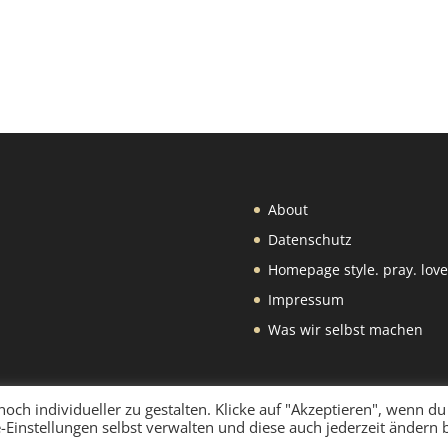
About
Datenschutz
Homepage style. pray. love
Impressum
Was wir selbst machen
ch individueller zu gestalten. Klicke auf "Akzeptieren", wenn du 
-Einstellungen selbst verwalten und diese auch jederzeit ändern 
rdPress