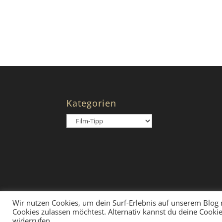
Kategorien
Kategorien
Wir nutzen Cookies, um dein Surf-Erlebnis auf unserem Blog no
Cookies zulassen möchtest. Alternativ kannst du deine Cookie
Designed by
Elegant Themes
| Powered by
Wo
widerrufen.