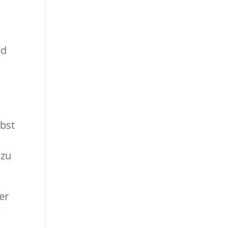
nd
lbst
 zu
er
e