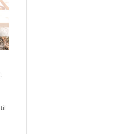
.
til
!