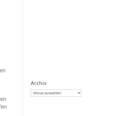
s
nen
Archiv
Archiv
hen
fen