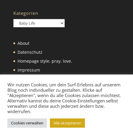
Kategorien
Kategorien
About
Datenschutz
Homepage style. pray. love.
Impressum
Was wir selbst machen
Wir nutzen Cookies, um dein Surf-Erlebnis auf unserem
Blog noch individueller zu gestalten. Klicke auf
"Akzeptieren", wenn du alle Cookies zulassen möchtest.
Alternativ kannst du deine Cookie-Einstellungen selbst
verwalten und diese auch jederzeit ändern bzw.
widerrufen.
Designed by
Elegant Themes
| Powered by
Cookies verwalten
Alle akzeptieren
WordPress