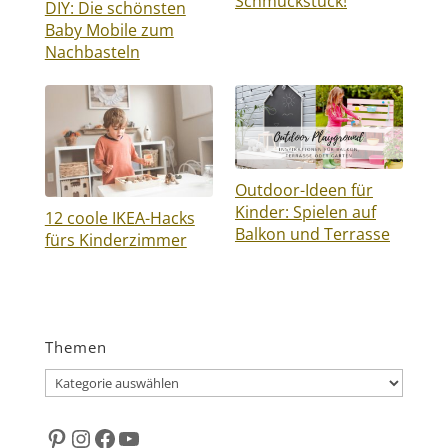
Schmuckstück!
DIY: Die schönsten
Baby Mobile zum
Nachbasteln
Outdoor-Ideen für
Kinder: Spielen auf
12 coole IKEA-Hacks
Balkon und Terrasse
fürs Kinderzimmer
Themen
Themen
Pinterest
Instagram
Facebook
YouTube